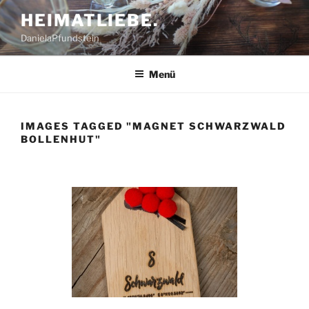
Zum
HEIMATLIEBE.
Inhalt
DanielaPfundstein
springen
Menü
IMAGES TAGGED "MAGNET SCHWARZWALD
BOLLENHUT"