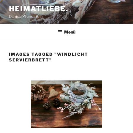
Zum
HEIMATLIEBE.
Inhalt
DanielaPfundstein
springen
Menü
IMAGES TAGGED "WINDLICHT
SERVIERBRETT"